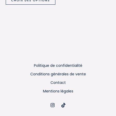
CHOIX DES OPTIONS
produit
page
pa
a
du
du
plusieurs
produit
pro
variations.
Les
options
peuvent
être
choisies
sur
Politique de confidentialité
la
Conditions générales de vente
page
du
Contact
produit
Mentions légales