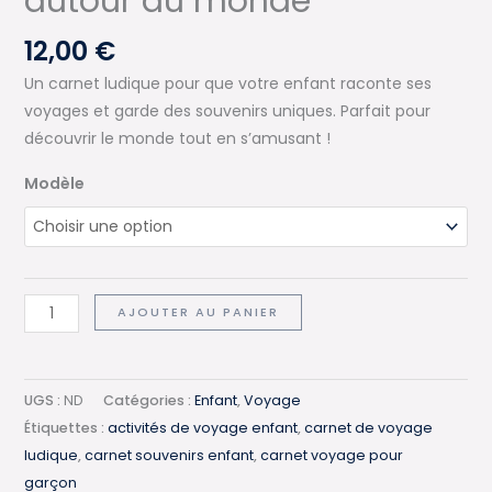
autour du monde
12,00
€
Un carnet ludique pour que votre enfant raconte ses
voyages et garde des souvenirs uniques. Parfait pour
découvrir le monde tout en s’amusant !
Modèle
quantité
AJOUTER AU PANIER
de
Carnet
de
UGS :
ND
Catégories :
Enfant
,
Voyage
voyage
Étiquettes :
activités de voyage enfant
,
carnet de voyage
pour
ludique
,
carnet souvenirs enfant
,
carnet voyage pour
enfants
garçon