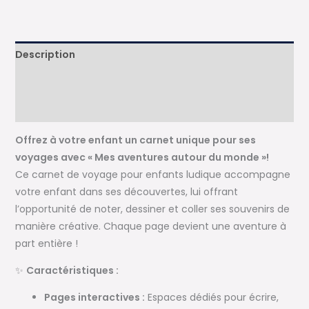
-
Mes
aventures
Description
autour
du
Informations complémentaires
monde
Avis (0)
Offrez à votre enfant un carnet unique pour ses
voyages avec « Mes aventures autour du monde »!
Ce carnet de voyage pour enfants ludique accompagne
votre enfant dans ses découvertes, lui offrant
l’opportunité de noter, dessiner et coller ses souvenirs de
manière créative. Chaque page devient une aventure à
part entière !
✨
Caractéristiques :
Pages interactives :
Espaces dédiés pour écrire,