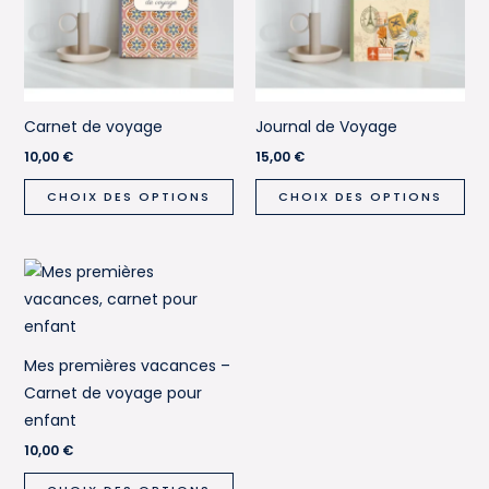
Carnet de voyage
Journal de Voyage
10,00
€
15,00
€
Ce
Ce
CHOIX DES OPTIONS
CHOIX DES OPTIONS
produit
pro
a
a
plusieurs
plu
variations.
var
Les
Les
options
opt
Mes premières vacances –
peuvent
pe
Carnet de voyage pour
être
êtr
enfant
choisies
cho
10,00
€
sur
sur
Ce
la
la