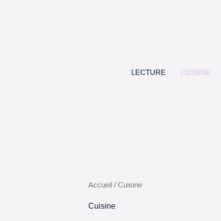
Aller
au
contenu
LECTURE
CUISINE
Accueil
/ Cuisine
Cuisine