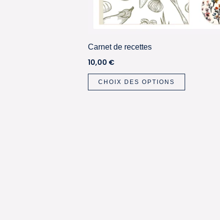
Carnet de recettes
10,00
€
Ce
CHOIX DES OPTIONS
produit
a
plusieurs
variations
Les
options
peuvent
être
choisies
sur