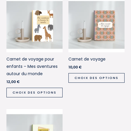
Carnet de voyage pour
Carnet de voyage
enfants – Mes aventures
10,00
€
autour du monde
Ce
CHOIX DES OPTIONS
pro
12,00
€
Ce
a
CHOIX DES OPTIONS
produit
plu
a
var
plusieurs
Les
variations.
opt
Les
pe