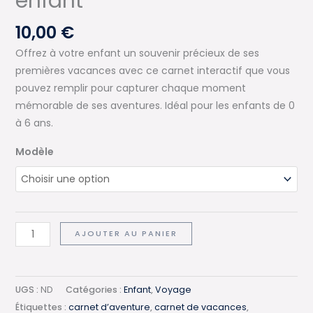
enfant
10,00
€
Offrez à votre enfant un souvenir précieux de ses
premières vacances avec ce carnet interactif que vous
pouvez remplir pour capturer chaque moment
mémorable de ses aventures. Idéal pour les enfants de 0
à 6 ans.
Modèle
quantité
AJOUTER AU PANIER
de
Mes
premières
UGS :
ND
Catégories :
Enfant
,
Voyage
vacances
Étiquettes :
carnet d’aventure
,
carnet de vacances
,