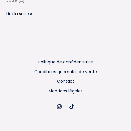
votre […]
Organiser
Lire la suite »
son
carnet
de
voyage
Politique de confidentialité
Conditions générales de vente
Contact
Mentions légales