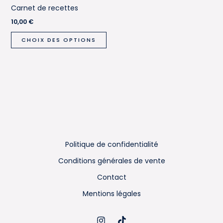
Carnet de recettes
10,00
€
Ce
CHOIX DES OPTIONS
produit
a
plusieurs
variations.
Les
options
peuvent
être
Politique de confidentialité
choisies
sur
Conditions générales de vente
la
Contact
page
Mentions légales
du
produit