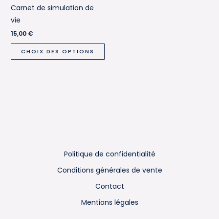
Carnet de simulation de
vie
15,00
€
Ce
CHOIX DES OPTIONS
produit
a
plusieurs
variations.
Les
options
peuvent
être
Politique de confidentialité
choisies
sur
Conditions générales de vente
la
Contact
page
Mentions légales
du
produit