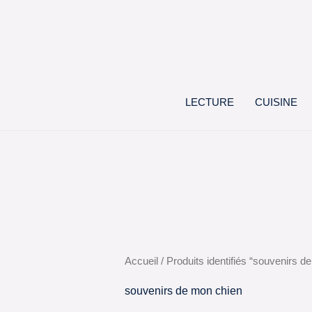
Aller
au
contenu
LECTURE
CUISINE
Accueil
/ Produits identifiés “souvenirs d
souvenirs de mon chien