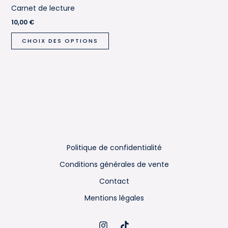
Carnet de lecture
10,00
€
Ce
CHOIX DES OPTIONS
produit
a
plusieurs
variations.
Les
options
peuvent
être
Politique de confidentialité
choisies
sur
Conditions générales de vente
la
Contact
page
Mentions légales
du
produit