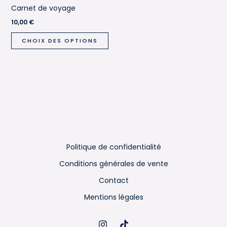
Carnet de voyage
10,00
€
Ce
CHOIX DES OPTIONS
produit
a
plusieurs
variations.
Les
options
peuvent
être
Politique de confidentialité
choisies
sur
Conditions générales de vente
la
Contact
page
Mentions légales
du
produit