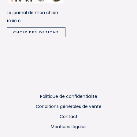
Le journal de mon chien
10,00
€
Ce
CHOIX DES OPTIONS
produit
a
plusieurs
variations.
Les
options
peuvent
être
Politique de confidentialité
choisies
sur
Conditions générales de vente
la
Contact
page
Mentions légales
du
produit